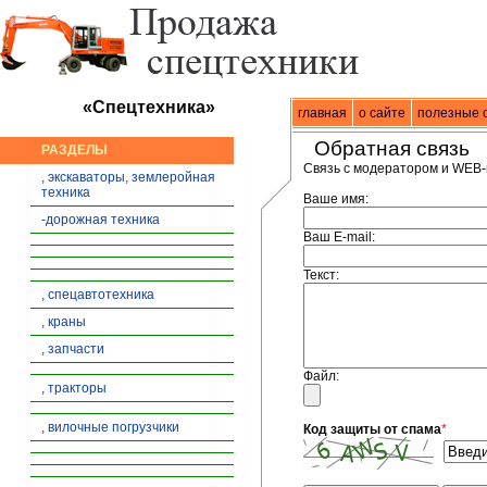
«Спецтехника»
главная
Спецтехника
о сайте
|
продажа спец
полезные 
Обратная связь
РАЗДЕЛЫ
Связь с модератором и WEB-
, экскаваторы, землеройная
техника
Ваше имя:
-дорожная техника
Ваш E-mail:
Текст:
, спецавтотехника
, краны
, запчасти
Файл:
, тракторы
, вилочные погрузчики
Код защиты от спама
*