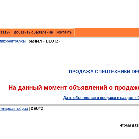
. техники
статьи
добавить объявление
|
контакты
контакты
микроавтобусы
|
раздел « DEUTZ»
ПРОДАЖА СПЕЦТЕХНИКИ DE
На данный момент объявлений о продаже
Дать объявление о продаже в раздел « 
 микроавтобусы
|
DEUTZ
Чтобы
дат