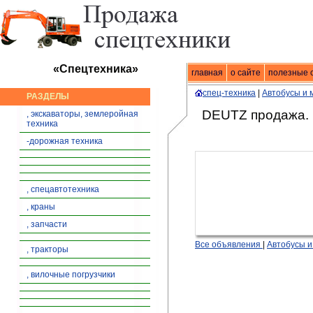
«Спецтехника»
главная
Спецтехника
о сайте
|
продажа спец
полезные 
спец-техника
|
Автобусы и 
РАЗДЕЛЫ
DEUTZ продажа.
, экскаваторы, землеройная
техника
-дорожная техника
, спецавтотехника
, краны
, запчасти
Все объявления
|
Автобусы и
, тракторы
, вилочные погрузчики