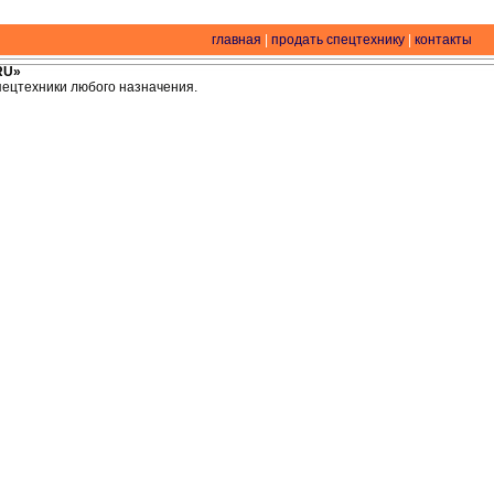
главная
|
продать спецтехнику
|
контакты
RU»
спецтехники любого назначения.