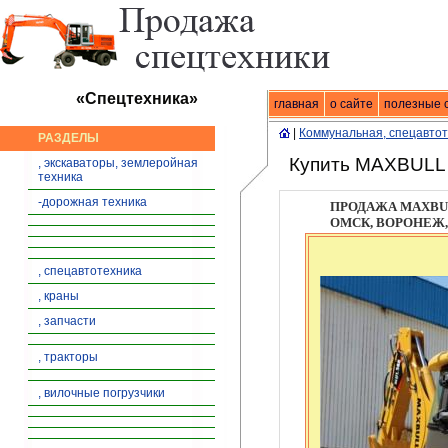
«Спецтехника»
главная
Спецтехника
о сайте
|
продажа спец
полезные 
|
Коммунальная, спецавто
РАЗДЕЛЫ
Купить MAXBULL 
, экскаваторы, землеройная
техника
-дорожная техника
ПРОДАЖА MAXBUL
ОМСК, ВОРОНЕЖ,
, спецавтотехника
, краны
, запчасти
, тракторы
, вилочные погрузчики