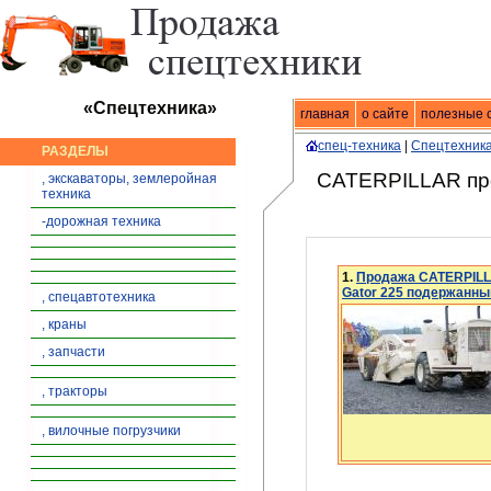
«Спецтехника»
главная
Спецтехника
о сайте
|
продажа спец
полезные 
спец-техника
|
Спецтехника
РАЗДЕЛЫ
CATERPILLAR пр
, экскаваторы, землеройная
техника
-дорожная техника
1.
Продажа CATERPILL
Gator 225 подержанный
, спецавтотехника
, краны
, запчасти
, тракторы
, вилочные погрузчики