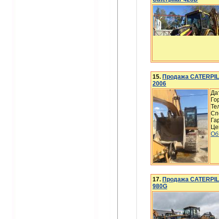
15.
Продажа CATERPILL
2006
Да
Го
Те
Сп
Га
Це
Об
17.
Продажа CATERPILL
980G