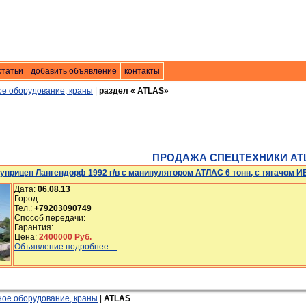
. техники
статьи
добавить объявление
|
контакты
контакты
е оборудование, краны
|
раздел « ATLAS»
ПРОДАЖА СПЕЦТЕХНИКИ AT
прицеп Лангендорф 1992 г/в с манипулятором АТЛАС 6 тонн, с тягачом ИВ
Дата:
06.08.13
Город:
Тел.:
+79203090749
Способ передачи:
Гарантия:
Цена:
2400000 Руб.
Объявление подробнее ...
ое оборудование, краны
|
ATLAS