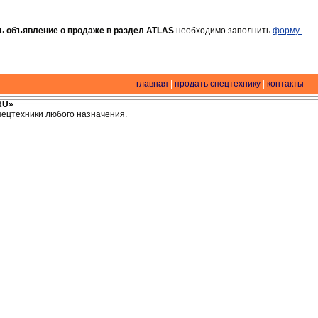
ь объявление о продаже в раздел ATLAS
необходимо заполнить
форму
.
главная
|
продать спецтехнику
|
контакты
RU»
спецтехники любого назначения.