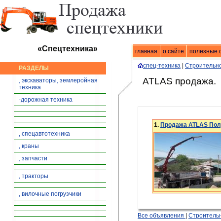
«Спецтехника»
главная
Спецтехника
о сайте
|
продажа спец
полезные 
спец-техника
|
Строительно
РАЗДЕЛЫ
ATLAS продажа.
, экскаваторы, землеройная
техника
-дорожная техника
1.
Продажа ATLAS Полу
, спецавтотехника
, краны
, запчасти
, тракторы
, вилочные погрузчики
Все объявления
|
Строительн