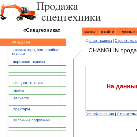
«Спецтехника»
главная
Спецтехника
о сайте
|
продажа спец
полезные 
спец-техника
|
Строительно
РАЗДЕЛЫ
CHANGLIN прода
, экскаваторы, землеройная
техника
-дорожная техника
, спецавтотехника
На данны
, краны
, запчасти
, тракторы
Все объявления
|
Строительн
, вилочные погрузчики